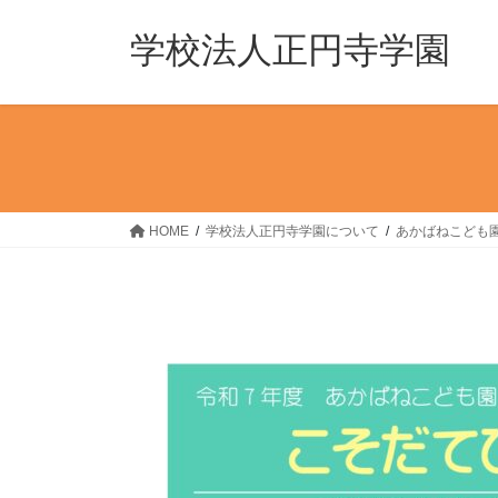
コ
ナ
ン
ビ
学校法人正円寺学園
テ
ゲ
ン
ー
ツ
シ
へ
ョ
ス
ン
キ
に
ッ
移
HOME
学校法人正円寺学園について
あかばねこども
プ
動