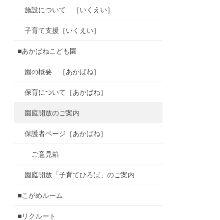
施設について ［いくえい］
子育て支援［いくえい］
■あかばねこども園
園の概要 ［あかばね］
保育について［あかばね］
園庭開放のご案内
保護者ページ［あかばね］
ご意見箱
園庭開放「子育てひろば」のご案内
■こがめルーム
■リクルート